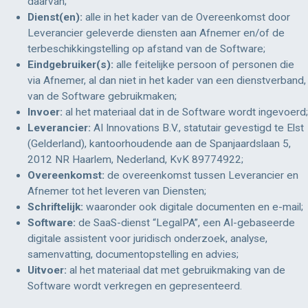
daarvan;
Dienst(en):
alle in het kader van de Overeenkomst door
Leverancier geleverde diensten aan Afnemer en/of de
terbeschikkingstelling op afstand van de Software;
Eindgebruiker(s):
alle feitelijke persoon of personen die
via Afnemer, al dan niet in het kader van een dienstverband,
van de Software gebruikmaken;
Invoer:
al het materiaal dat in de Software wordt ingevoerd;
Leverancier:
AI Innovations B.V., statutair gevestigd te Elst
(Gelderland), kantoorhoudende aan de Spanjaardslaan 5,
2012 NR Haarlem, Nederland, KvK 89774922;
Overeenkomst:
de overeenkomst tussen Leverancier en
Afnemer tot het leveren van Diensten;
Schriftelijk:
waaronder ook digitale documenten en e-mail;
Software:
de SaaS-dienst “LegalPA”, een AI-gebaseerde
digitale assistent voor juridisch onderzoek, analyse,
samenvatting, documentopstelling en advies;
Uitvoer:
al het materiaal dat met gebruikmaking van de
Software wordt verkregen en gepresenteerd.