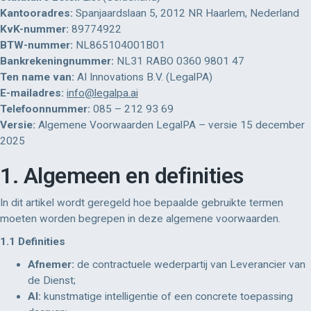
Kantooradres:
Spanjaardslaan 5, 2012 NR Haarlem, Nederland
KvK-nummer:
89774922
BTW-nummer:
NL865104001B01
Bankrekeningnummer:
NL31 RABO 0360 9801 47
Ten name van:
AI Innovations B.V. (LegalPA)
E-mailadres:
info@legalpa.ai
Telefoonnummer:
085 – 212 93 69
Versie:
Algemene Voorwaarden LegalPA – versie 15 december
2025
1. Algemeen en definities
In dit artikel wordt geregeld hoe bepaalde gebruikte termen
moeten worden begrepen in deze algemene voorwaarden.
1.1 Definities
Afnemer:
de contractuele wederpartij van Leverancier van
de Dienst;
AI:
kunstmatige intelligentie of een concrete toepassing