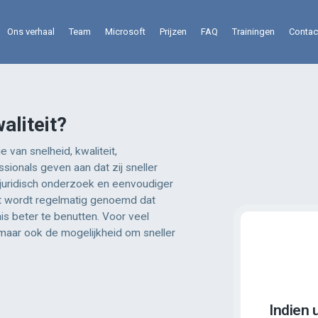
Ons verhaal
Team
Microsoft
Prijzen
FAQ
Trainingen
Contac
aliteit?
van snelheid, kwaliteit,
ssionals geven aan dat zij sneller
an juridisch onderzoek en eenvoudiger
t wordt regelmatig genoemd dat
s beter te benutten. Voor veel
 maar ook de mogelijkheid om sneller
Indien 