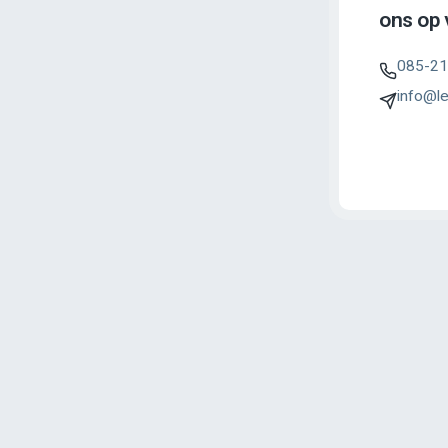
ons op v
085-21
info@le