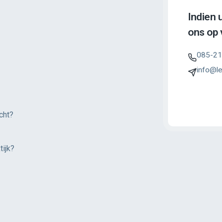
Indien 
ons op v
085-21
info@le
cht?
ijk?