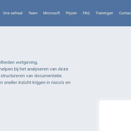
Ons verhaal
Team
Microsoft
Prijzen
FAQ
Trainingen
Contac
elheden wetgeving,
 helpen bij het analyseren van deze
t structureren van documentatie.
eller inzicht krijgen in risico's en