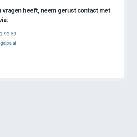
u vragen heeft, neem gerust contact met
ia:
2 93 69
galpa.ai